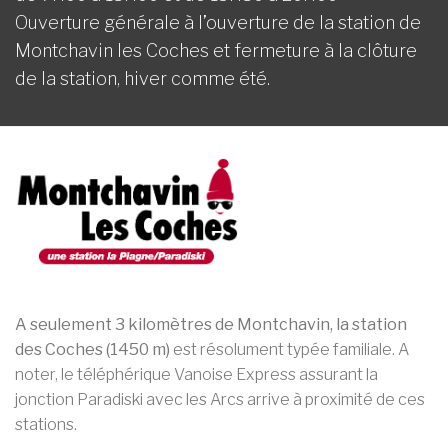
Ouverture générale à l’ouverture de la station de
Montchavin les Coches et fermeture à la clôture
de la station, hiver comme été.
A seulement 3 kilomètres de Montchavin, la station
des Coches (1450 m)
est résolument typée familiale. A
noter, le téléphérique Vanoise Express assurant la
jonction Paradiski avec les Arcs arrive à proximité de ces
stations.