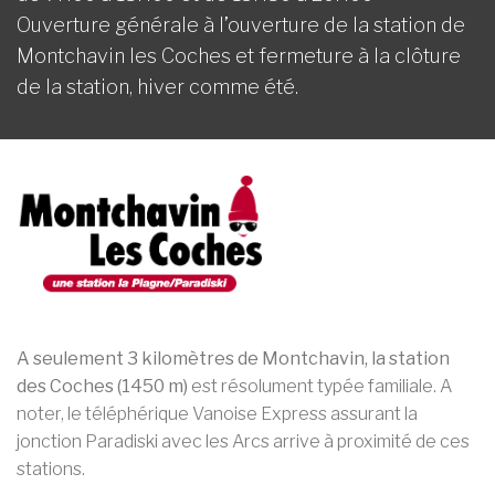
Ouverture générale à l’ouverture de la station de
Montchavin les Coches et fermeture à la clôture
de la station, hiver comme été.
A seulement 3 kilomètres de Montchavin, la station
des Coches (1450 m)
est résolument typée familiale. A
noter, le téléphérique Vanoise Express assurant la
jonction Paradiski avec les Arcs arrive à proximité de ces
stations.